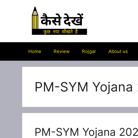
Skip
to
content
Home
Review
Rojgar
About us
PM-SYM Yojana 20
PM-SYM Yojana 2024: 