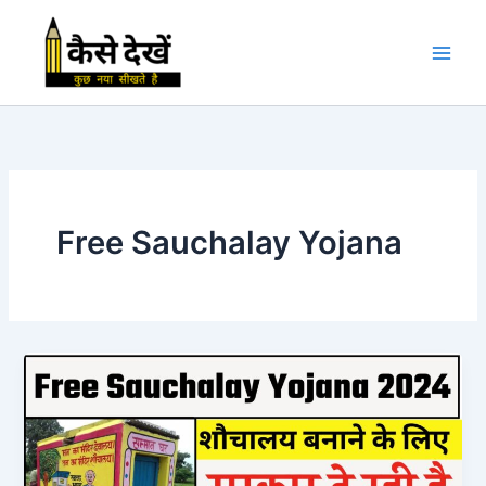
Skip
to
content
Free Sauchalay Yojana