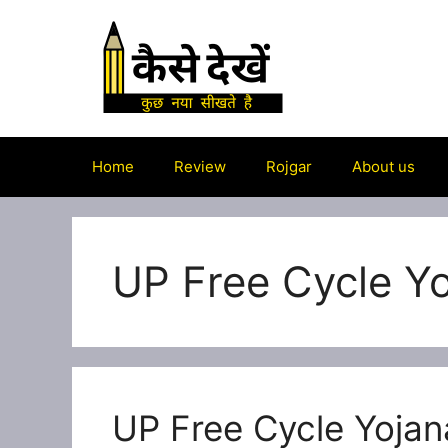
Skip
to
content
Home
Review
Rojgar
About us
UP Free Cycle Y
UP Free Cycle Yojana 