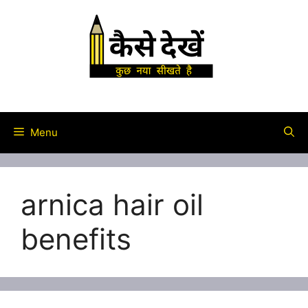
Skip
to
content
Menu
arnica hair oil
benefits