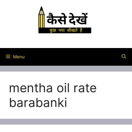
Skip
to
content
Menu
mentha oil rate
barabanki