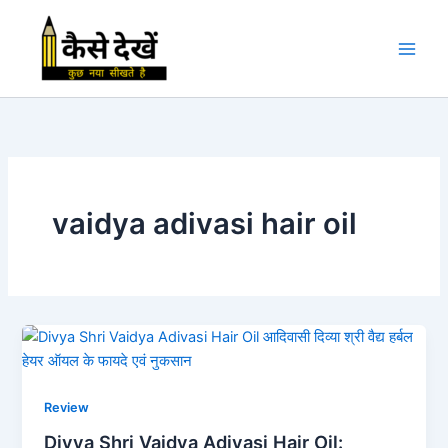
Skip
to
content
vaidya adivasi hair oil
Review
Divya Shri Vaidya Adivasi Hair Oil: