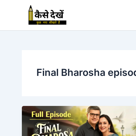
Skip
to
content
Final Bharosha episod