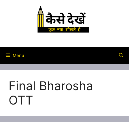
Skip
to
content
Menu
Final Bharosha
OTT