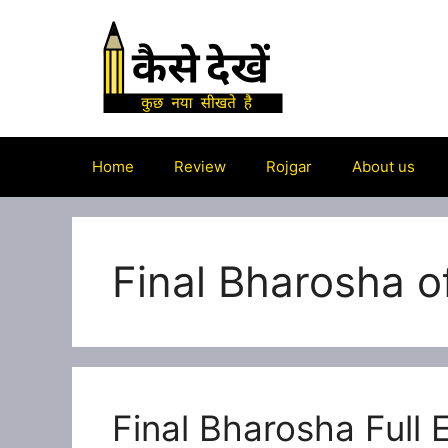
Skip
to
content
Home
Review
Rojgar
About us
Final Bharosha of
Final Bharosha Full 