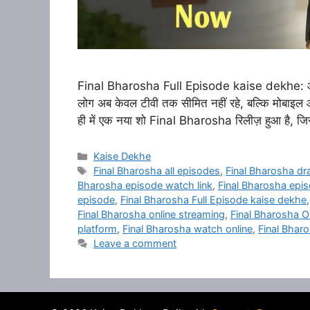
Final Bharosha Full Episode kaise dekhe: आजकल
लोग अब केवल टीवी तक सीमित नहीं रहे, बल्कि मोबाइल 
ही में एक नया शो Final Bharosha रिलीज़ हुआ है, जि
Categories
Kaise Dekhe
Tags
Final Bharosha all episodes
,
Final Bharosha dr
Bharosha episode watch link
,
Final Bharosha epis
episode
,
Final Bharosha Full Episode kaise dekhe
Final Bharosha online streaming
,
Final Bharosha 
platform
,
Final Bharosha watch online
,
Final Bhar
Leave a comment